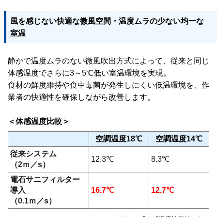
風を感じない快適な微風空間・
温度ムラの少ない均一な
室温
静かで温度ムラのない微風吹出方式によって、従来と同じ
体感温度でさらに3～5℃低い室温環境を実現。
食材の鮮度維持や食中毒菌が発生しにくい低温環境を、作
業者の快適性を確保しながら改善します。
＜体感温度比較＞
空調温度18℃
空調温度14℃
従来システム
12.3℃
8.3℃
（2ｍ／s）
電石サニフィルター
導入
16.7℃
12.7℃
（0.1ｍ／s）