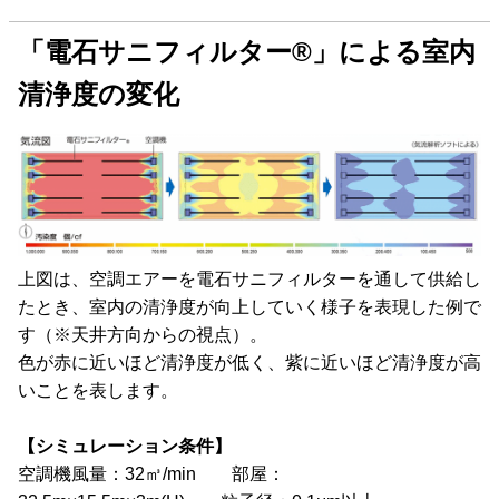
「電石サニフィルター®」による室内
清浄度の変化
上図は、空調エアーを電石サニフィルターを通して供給し
たとき、室内の清浄度が向上していく様子を表現した例で
す（※天井方向からの視点）。
色が赤に近いほど清浄度が低く、紫に近いほど清浄度が高
いことを表します。
【シミュレーション条件】
空調機風量：32㎥/min 部屋：