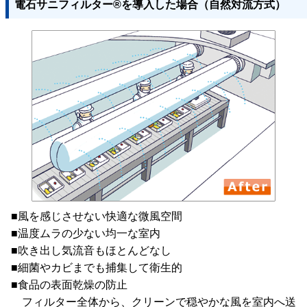
電石サニフィルター®を導入した場合（自然対流方式）
■風を感じさせない快適な微風空間
■温度ムラの少ない均一な室内
■吹き出し気流音もほとんどなし
■細菌やカビまでも捕集して衛生的
■食品の表面乾燥の防止
フィルター全体から、クリーンで穏やかな風を室内へ送