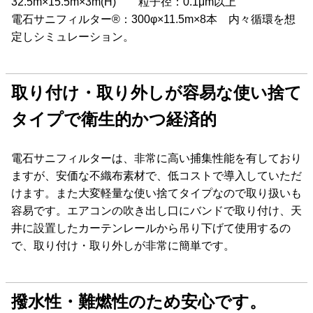
32.5m×15.5m×3m(H) 粒子径：0.1μm以上
電石サニフィルター®：300φ×11.5m×8本 内々循環を想
定しシミュレーション。
取り付け・取り外しが容易な使い捨て
タイプで衛生的かつ経済的
電石サニフィルターは、非常に高い捕集性能を有しており
ますが、安価な不織布素材で、低コストで導入していただ
けます。また大変軽量な使い捨てタイプなので取り扱いも
容易です。エアコンの吹き出し口にバンドで取り付け、天
井に設置したカーテンレールから吊り下げて使用するの
で、取り付け・取り外しが非常に簡単です。
撥水性・難燃性のため安心です。