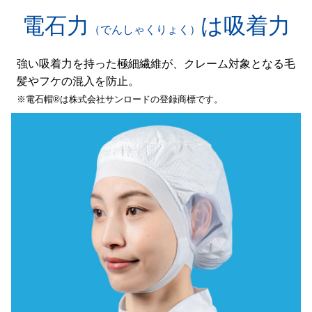
電石力
は吸着力
（でんしゃくりょく）
強い吸着力を持った極細繊維が、クレーム対象となる毛
髪やフケの混入を防止。
※電石帽®は株式会社サンロードの登録商標です。