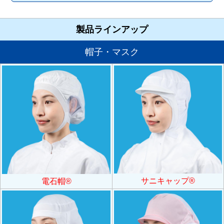
製品ラインアップ
帽子・マスク
サニキャップ®
電石帽®