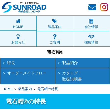
HOME
製品案内
会社情報
お知らせ
ご質問
採用情報
電石帽®
＞ 特長
＞ 製品紹介
＞ オーダーメイドフロー
＞ カタログ・
取扱説明書
HOME
製品案内
電石帽の特長
電石帽®の特長