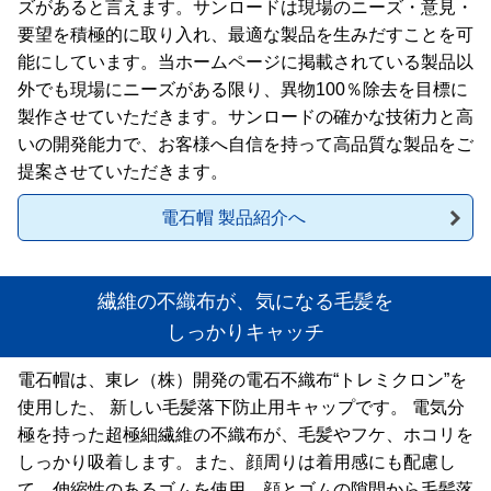
ズがあると言えます。サンロードは現場のニーズ・意見・
要望を積極的に取り入れ、最適な製品を生みだすことを可
能にしています。当ホームページに掲載されている製品以
外でも現場にニーズがある限り、異物100％除去を目標に
製作させていただきます。サンロードの確かな技術力と高
いの開発能力で、お客様へ自信を持って高品質な製品をご
提案させていただきます。
電石帽 製品紹介へ
繊維の不織布が、気になる毛髪を
しっかりキャッチ
電石帽は、東レ（株）開発の電石不織布“トレミクロン”を
使用した、 新しい毛髪落下防止用キャップです。 電気分
極を持った超極細繊維の不織布が、毛髪やフケ、ホコリを
しっかり吸着します。また、顔周りは着用感にも配慮し
て、伸縮性のあるゴムを使用。顔とゴムの隙間から毛髪落