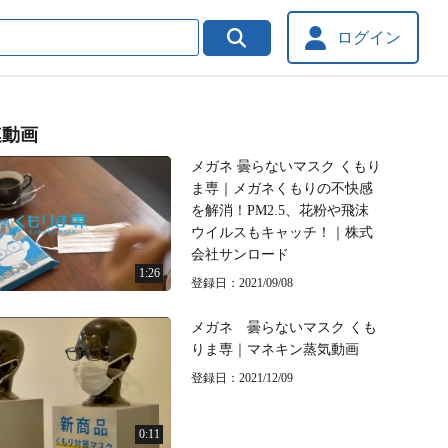
ログイン
連動画
メガネ 曇らないマスク くもり
ま専｜メガネくもりの不快感
を解消！PM2.5、花粉や飛沫
ウイルスもキャッチ！｜株式
会社サンロード
1:26
登録日：2021/09/08
メガネ 曇らないマスク くも
りま専｜マネキン蒸気動画
登録日：2021/12/09
0:11