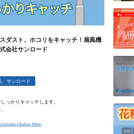
スダスト、ホコリをキャッチ！扇風機
式会社サンロード
品 サンロード
でしっかりキャッチします。
ー。
p/product/kafun-filter/