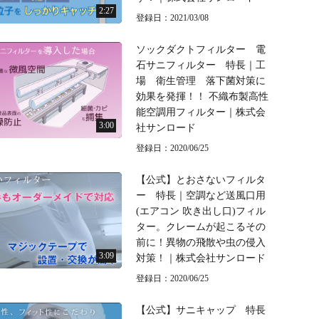
2:27
登録日：2021/03/08
ソックダクトフィルター 電
石サニフィルター 特長｜工
場 衛生管理 落下菌対策に
効果を発揮！！ 不織布製高性
能空調用フィルター｜株式会
3:00
社サンロード
登録日：2020/06/25
【公式】とおさないフィルタ
ー 特長｜空調など送風口用
(エアコン 吹き出し口)フィル
ター。クレームが起こるその
前に！異物の飛散や虫の侵入
3:09
対策！｜株式会社サンロード
登録日：2020/06/25
【公式】サニキャップ 特長