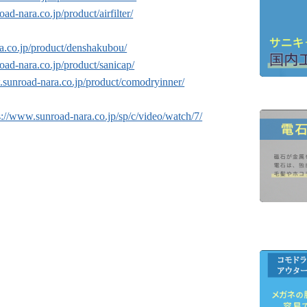
ad-nara.co.jp/product/airfilter/
a.co.jp/product/denshakubou/
oad-nara.co.jp/product/sanicap/
.sunroad-nara.co.jp/product/comodryinner/
s://www.sunroad-nara.co.jp/sp/c/video/watch/7/