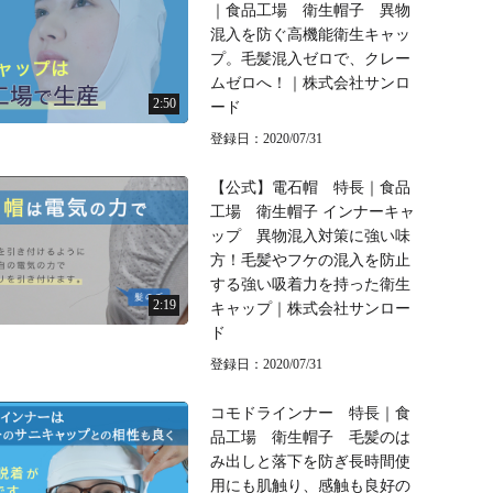
｜食品工場 衛生帽子 異物
混入を防ぐ高機能衛生キャッ
プ。毛髪混入ゼロで、クレー
ムゼロへ！｜株式会社サンロ
2:50
ード
登録日：2020/07/31
【公式】電石帽 特長｜食品
工場 衛生帽子 インナーキャ
ップ 異物混入対策に強い味
方！毛髪やフケの混入を防止
する強い吸着力を持った衛生
2:19
キャップ｜株式会社サンロー
ド
登録日：2020/07/31
コモドラインナー 特長｜食
品工場 衛生帽子 毛髪のは
み出しと落下を防ぎ長時間使
用にも肌触り、感触も良好の