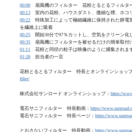
00:00
扇風機のフィルター 花粉とるとるフィルタ
00:13
室内の花粉、ハウスダスト、微細な煙、ホコ
00:22
特殊加工によって極細繊維に保持された静電
を繊維上に吸着
00:25
開始30分で97％カットし、空気をクリーン化
00:35
扇風機にフィルターを被せるだけの簡単取付
01:11
花粉と同径の粒子は映像のように捕集されま
01:28
担当者の一言
花粉とるとるフィルター 特長とオンラインショッ
filter/
株式会社サンロード オンラインショップ：
https://www
電石サニフィルター 特長動画：
https://www.sunroad-n
電石サニフィルター 特長ページ：
https://www.sunroad
とおさないフィルター 特長動画：
https://www.sunroad