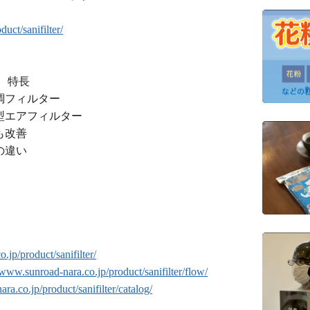
uct/sanifilter/
 特長
調フィルター
型エアフィルター
も改善
の違い
.jp/product/sanifilter/
/www.sunroad-nara.co.jp/product/sanifilter/flow/
ra.co.jp/product/sanifilter/catalog/