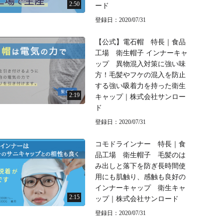
2:50
ード
登録日：2020/07/31
【公式】電石帽 特長｜食品
工場 衛生帽子 インナーキャ
ップ 異物混入対策に強い味
方！毛髪やフケの混入を防止
する強い吸着力を持った衛生
2:19
キャップ｜株式会社サンロー
ド
登録日：2020/07/31
コモドラインナー 特長｜食
品工場 衛生帽子 毛髪のは
み出しと落下を防ぎ長時間使
用にも肌触り、感触も良好の
インナーキャップ 衛生キャ
2:15
ップ｜株式会社サンロード
登録日：2020/07/31