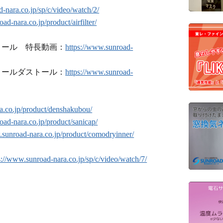
-nara.co.jp/sp/c/video/watch/2/
ad-nara.co.jp/product/airfilter/
トール 特長動画：
https://www.sunroad-
トールダストール：
https://www.sunroad-
a.co.jp/product/denshakubou/
oad-nara.co.jp/product/sanicap/
.sunroad-nara.co.jp/product/comodryinner/
s://www.sunroad-nara.co.jp/sp/c/video/watch/7/