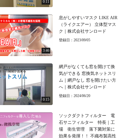
0:11
息がしやすいマスク LIKE AIR
（ライクエアー） 立体型マス
ク｜株式会社サンロード
登録日：2023/09/05
3:46
網戸がなくても窓を開けて換
気ができる 窓換気ネットスリ
ム｜網戸なし 窓を開けたい方
へ｜株式会社サンロード
登録日：2024/06/20
0:15
ソックダクトフィルター 電
石サニフィルター 特長｜工
場 衛生管理 落下菌対策に
効果を発揮！！ 不織布製高性