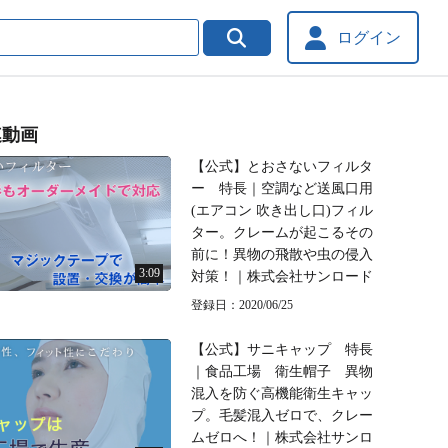
ログイン
連動画
【公式】とおさないフィルタ
ー 特長｜空調など送風口用
(エアコン 吹き出し口)フィル
ター。クレームが起こるその
前に！異物の飛散や虫の侵入
3:09
対策！｜株式会社サンロード
登録日：2020/06/25
【公式】サニキャップ 特長
｜食品工場 衛生帽子 異物
混入を防ぐ高機能衛生キャッ
プ。毛髪混入ゼロで、クレー
ムゼロへ！｜株式会社サンロ