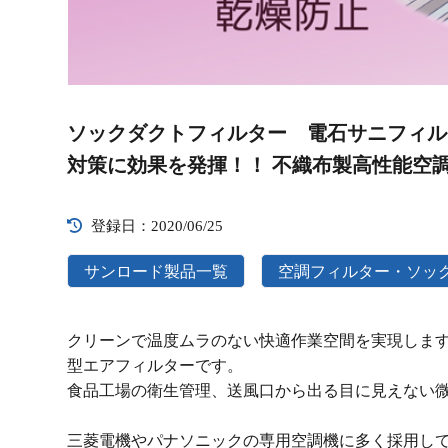
Video
Player
ソックダクトフィルター 電石サニフィル
対策に効果を発揮！！ 不織布製高性能空
登録日：2020/06/25
サンロード製品一覧
空調フィルター・ソッ
クリーンで温度ムラのない快適作業空間を実現しま
型エアフィルターです。
食品工場の衛生管理、送風口から出る目に見えない
三菱電機やパナソニックの専用空調機に多く採用し