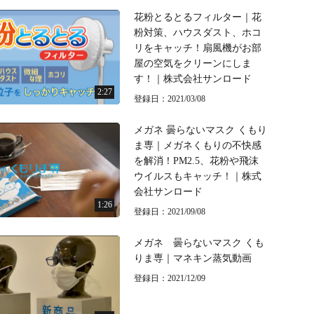
花粉とるとるフィルター｜花
粉対策、ハウスダスト、ホコ
リをキャッチ！扇風機がお部
屋の空気をクリーンにしま
す！｜株式会社サンロード
2:27
登録日：2021/03/08
メガネ 曇らないマスク くもり
ま専｜メガネくもりの不快感
を解消！PM2.5、花粉や飛沫
ウイルスもキャッチ！｜株式
会社サンロード
1:26
登録日：2021/09/08
メガネ 曇らないマスク くも
りま専｜マネキン蒸気動画
登録日：2021/12/09