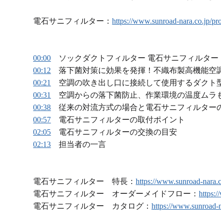
電石サニフィルター：
https://www.sunroad-nara.co.jp/prod
00:00
ソックダクトフィルター 電石サニフィルター
00:12
落下菌対策に効果を発揮！不織布製高機能空
00:21
空調の吹き出し口に接続して使用するダクト
00:31
空調からの落下菌防止、作業環境の温度ムラ
00:38
従来の対流方式の場合と電石サニフィルター
00:57
電石サニフィルターの取付ポイント
02:05
電石サニフィルターの交換の目安
02:13
担当者の一言
電石サニフィルター 特長：
https://www.sunroad-nara.co
電石サニフィルター オーダーメイドフロー：
https:/
電石サニフィルター カタログ：
https://www.sunroad-na