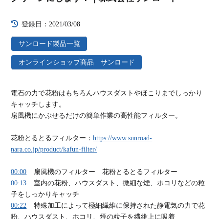
登録日：2021/03/08
サンロード製品一覧
オンラインショップ商品 サンロード
電石の力で花粉はもちろんハウスダストやほこりまでしっかり
キャッチします。
扇風機にかぶせるだけの簡単作業の高性能フィルター。
花粉とるとるフィルター：
https://www.sunroad-
nara.co.jp/product/kafun-filter/
00:00
扇風機のフィルター 花粉とるとるフィルター
00:13
室内の花粉、ハウスダスト、微細な煙、ホコリなどの粒
子をしっかりキャッチ
00:22
特殊加工によって極細繊維に保持された静電気の力で花
粉、ハウスダスト、ホコリ、煙の粒子を繊維上に吸着