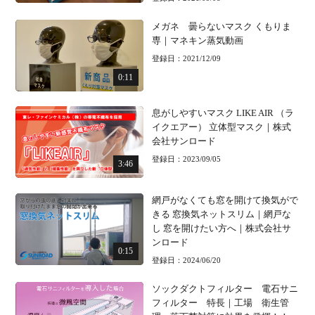
メガネ 曇らないマスク くもりま
専｜マネキン蒸気動画
登録日：2021/12/09
0:11
息がしやすいマスク LIKE AIR （ラ
イクエアー） 立体型マスク｜株式
会社サンロード
登録日：2023/09/05
3:46
網戸がなくても窓を開けて換気がで
きる 窓換気ネットスリム｜網戸な
し 窓を開けたい方へ｜株式会社サ
ンロード
0:15
登録日：2024/06/20
ソックダクトフィルター 電石サニ
フィルター 特長｜工場 衛生管