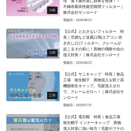
理 落下菌対策に効果を発揮！！
不織布製高性能空調用フィルター｜
3:00
株式会社サンロード
登録日：2020/06/25
【公式】とおさないフィルター 特
長｜空調など送風口用(エアコン 吹
き出し口)フィルター。クレームが
起こるその前に！異物の飛散や虫の
3:09
侵入対策！｜株式会社サンロード
登録日：2020/06/25
【公式】サニキャップ 特長｜食品
工場 衛生帽子 異物混入を防ぐ高
機能衛生キャップ。毛髪混入ゼロ
で、クレームゼロへ！｜株式会社サ
2:50
ンロード
登録日：2020/07/31
【公式】電石帽 特長｜食品工場
衛生帽子 インナーキャップ 異物
混入対策に強い味方！毛髪やフケの