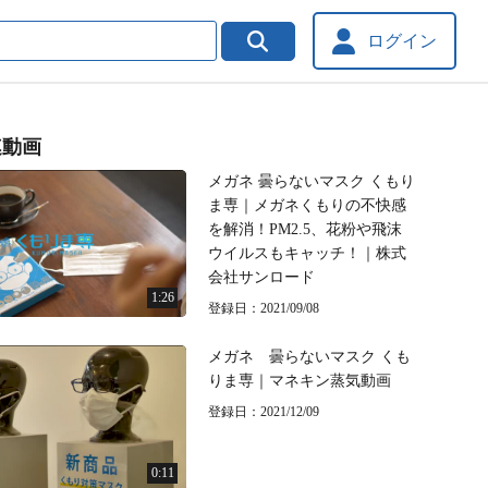
ログイン
連動画
メガネ 曇らないマスク くもり
ま専｜メガネくもりの不快感
を解消！PM2.5、花粉や飛沫
ウイルスもキャッチ！｜株式
会社サンロード
1:26
登録日：2021/09/08
メガネ 曇らないマスク くも
りま専｜マネキン蒸気動画
登録日：2021/12/09
0:11